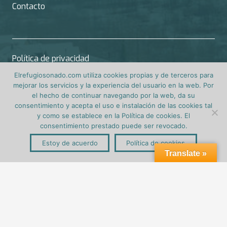
Contacto
Política de privacidad
Elrefugiosonado.com utiliza cookies propias y de terceros para
Aviso Legal
mejorar los servicios y la experiencia del usuario en la web. Por
el hecho de continuar navegando por la web, da su
consentimiento y acepta el uso e instalación de las cookies tal
Consentimiento expreso de datos
y como se establece en la Política de cookies. El
consentimiento prestado puede ser revocado.
Condiciones, uso y términos de contratación
Estoy de acuerdo
Política de cookies
Translate »
Política de cookies
2023 © Copyright – El Refugio Soñado | Diseño y
maquetación web:
Marchal Decó